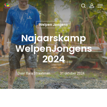
Men
Skip
search
accou
to
main
Welpen Jongens
content
Najaarskamp
WelpenJongens
2024
Door
Yara Straatman
31 oktober 2024