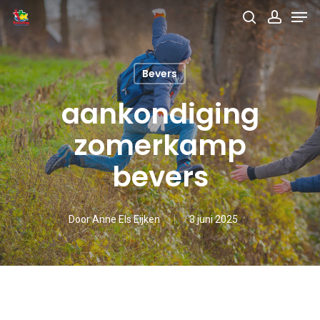
Men
Skip
search
accou
to
main
Bevers
content
aankondiging
zomerkamp
bevers
Door
Anne Els Eijken
3 juni 2025