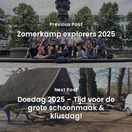
Previous Post
Zomerkamp explorers 2025
Next Post
Doedag 2025 – Tijd voor de
grote schoonmaak &
klusdag!