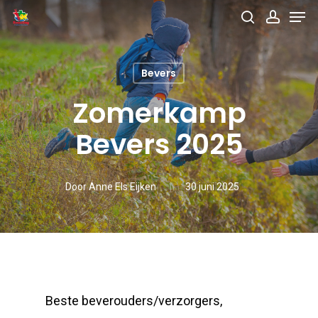
Men
Skip
search
accou
to
main
Bevers
content
Zomerkamp
Bevers 2025
Door
Anne Els Eijken
30 juni 2025
Beste beverouders/verzorgers,