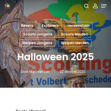
Men
Skip
search
accou
to
main
Bevers
Explorers
Hersenstam
content
Scouts Jongens
Scouts Meiden
Welpen Jongens
Welpen Meiden
Halloween 2025
Door
Mart van Lier
22 oktober 2025