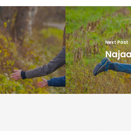
t
Next Post
5
Najaa