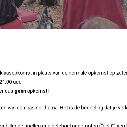
erklaasopkomst in plaats van de normale opkomst op za
21.00 uur.
 er dus
géén
opkomst!
eken van een casino-thema. Het is de bedoeling dat je ve
chillende spellen een heleboel pepernoten (“geld”) verd