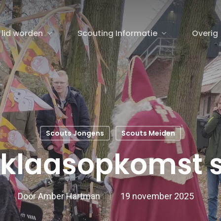
 lid worden
Scouting Informatie
Overig
sluiten
Scouts Jongens
Scouts Meiden
rklaasopkomst 
Door
Amber Hartman
19 november 2025