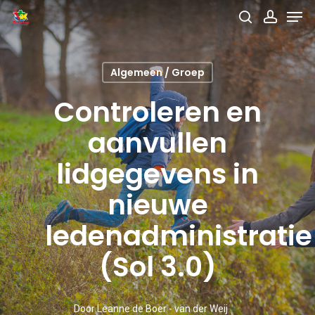
Men
Skip
search
accou
to
main
Algemeen / Groep
content
Controleren en
aanvullen
lidgegevens in
nieuwe
ledenadministratie
(Sol 3.0)
Door
Leanne de Boer - van der Weij