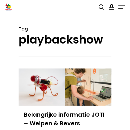
Men
Skip
search
accou
to
main
Tag
content
playbackshow
Belangrijke informatie JOTI
– Welpen & Bevers