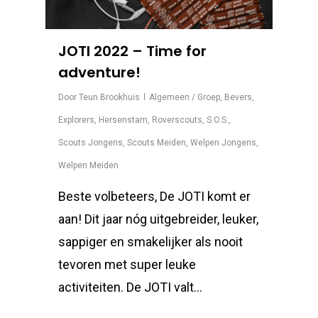
JOTI 2022 – Time for
adventure!
Door
Teun Brookhuis
Algemeen / Groep
,
Bevers
,
Explorers
,
Hersenstam
,
Roverscouts
,
S.O.S.
,
Scouts Jongens
,
Scouts Meiden
,
Welpen Jongens
,
Welpen Meiden
Beste volbeteers, De JOTI komt er
aan! Dit jaar nóg uitgebreider, leuker,
sappiger en smakelijker als nooit
tevoren met super leuke
activiteiten. De JOTI valt...