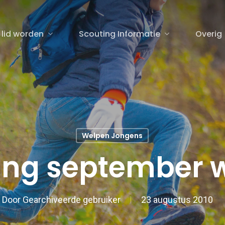
 lid worden
Scouting Informatie
Overig
sluiten
Welpen Jongens
ing september 
Door
Gearchiveerde gebruiker
23 augustus 2010