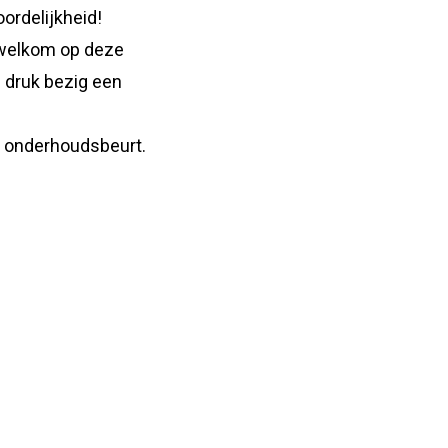
ordelijkheid!
e welkom op deze
m druk bezig een
te onderhoudsbeurt.