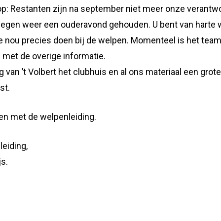
t op: Restanten zijn na september niet meer onze verantwo
ervliegen weer een ouderavond gehouden. U bent van hart
we nou precies doen bij de welpen. Momenteel is het tea
. met de overige informatie.
g van ’t Volbert het clubhuis en al ons materiaal een gro
st.
en met de welpenleiding.
leiding,
js.