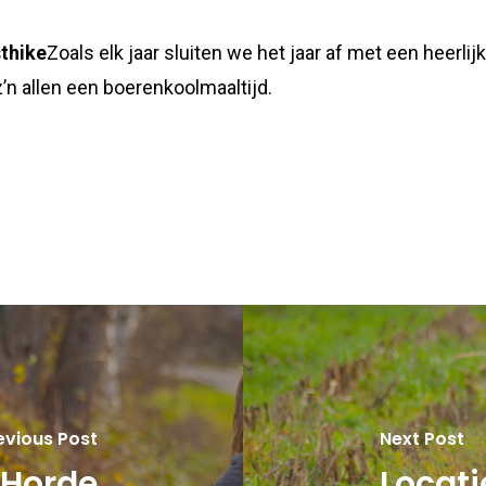
thike
Zoals elk jaar sluiten we het jaar af met een heerli
z’n allen een boerenkoolmaaltijd.
evious Post
Next Post
 Horde
Locat