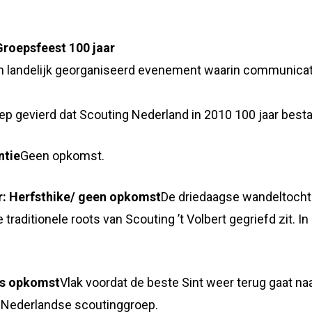
Groepsfeest 100 jaar
een landelijk georganiseerd evenement waarin communic
p gevierd dat Scouting Nederland in 2010 100 jaar besta
ntie
Geen opkomst.
r: Herfsthike/ geen opkomst
De driedaagse wandeltocht
de traditionele roots van Scouting ’t Volbert gegriefd zit.
as opkomst
Vlak voordat de beste Sint weer terug gaat na
e Nederlandse scoutinggroep.