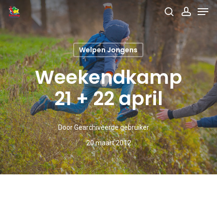
Men
Skip
search
accou
to
main
Welpen Jongens
content
Weekendkamp
21 + 22 april
Door
Gearchiveerde gebruiker
20 maart 2012