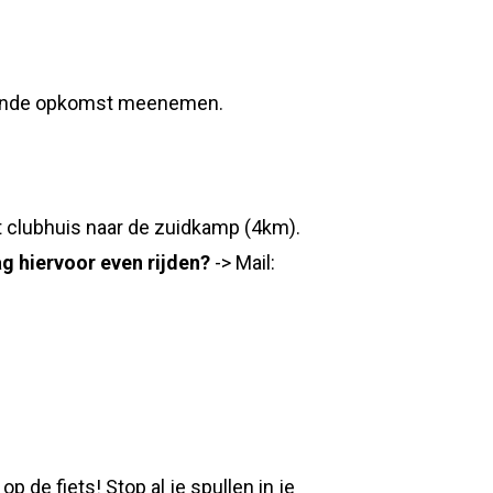
olgende opkomst meenemen.
t clubhuis naar de zuidkamp (4km).
g hiervoor even rijden?
-> Mail:
e fiets! Stop al je spullen in je