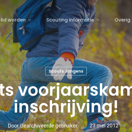
 lid worden
Scouting Informatie
Overig
sluiten
Scouts Jongens
ts voorjaarskam
inschrijving!
Door
Gearchiveerde gebruiker
23 mei 2012