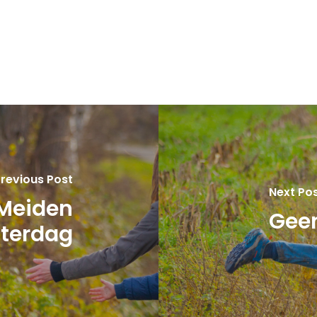
revious Post
Next Po
 Meiden
Geen
aterdag