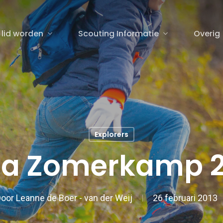
 lid worden
Scouting Informatie
Overig
sluiten
Explorers
ta Zomerkamp 2
Door
Leanne de Boer - van der Weij
26 februari 2013