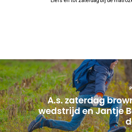
Liefs en tot zaterdag bij de matro
P
A.s. zaterdag brow
wedstrijd en Jantje B
d