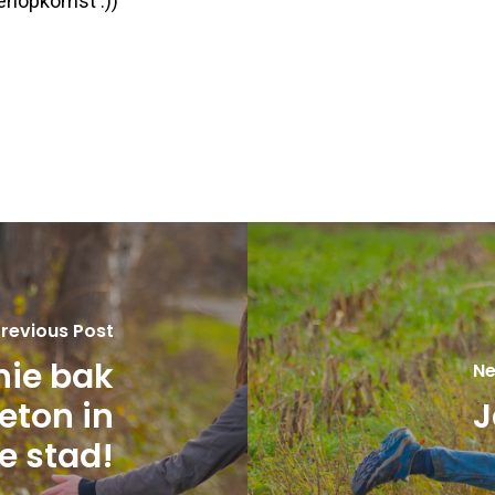
zenopkomst :))
revious Post
nie bak
Ne
eton in
J
e stad!