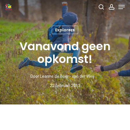
Men
Skip
search
accou
to
main
Explorers
content
Vanavond geen
opkomst!
Door
Leanne de Boer - van der Weij
22 februari 2013