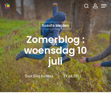
Men
Skip
search
accou
to
main
Scouts Meiden
content
Zomerblog :
woensdag 10
juli
Door
Blog Buddies
11 juli 2013