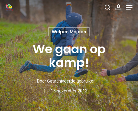
Men
Skip
search
accou
to
main
Welpen Meiden
content
We gaan op
kamp!
Door
Gearchiveerde gebruiker
15 november 2013