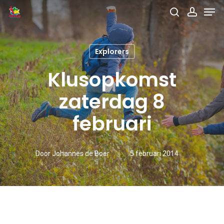
Men
Skip
search
accou
to
main
Explorers
content
Klusopkomst
zaterdag 8
februari
Door
Johannes de Boer
5 februari 2014