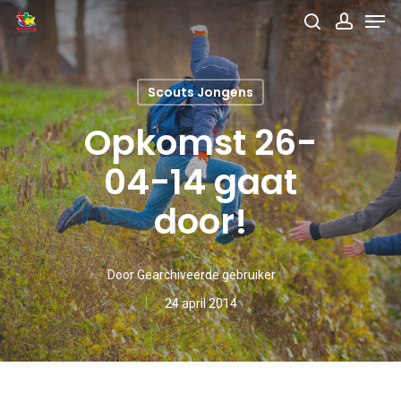
Men
Skip
search
accou
to
main
Scouts Jongens
content
Opkomst 26-
04-14 gaat
door!
Door
Gearchiveerde gebruiker
24 april 2014