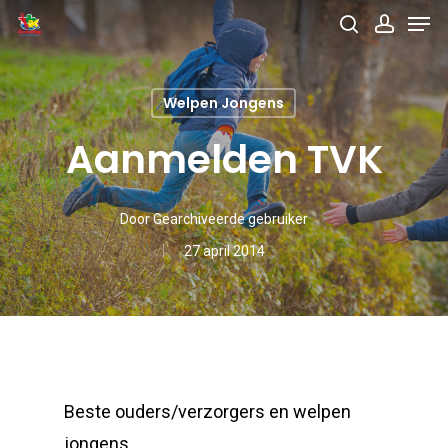
Men
Skip
search
accou
to
main
Welpen Jongens
content
Aanmelden TVK
Door
Gearchiveerde gebruiker
27 april 2014
Beste ouders/verzorgers en welpen
jongens,