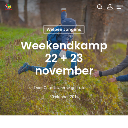
Men
Skip
search
accou
to
main
Welpen Jongens
content
Weekendkamp
22 + 23
november
Door
Gearchiveerde gebruiker
30 oktober 2014