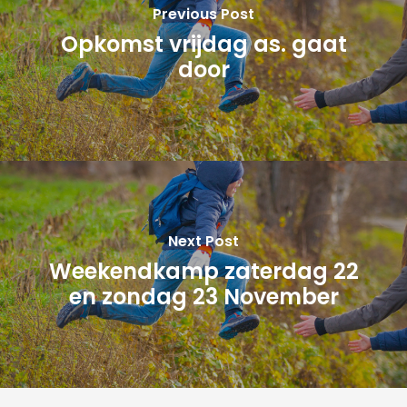
Previous Post
Opkomst vrijdag as. gaat
door
Next Post
Weekendkamp zaterdag 22
en zondag 23 November