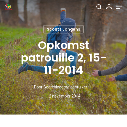
Men
Skip
search
accou
to
main
Scouts Jongens
content
Opkomst
patrouille 2, 15-
11-2014
Door
Gearchiveerde gebruiker
12 november 2014