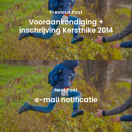
Previous Post
Vooraankondiging +
inschrijving Kersthike 2014
Next Post
e-mail notificatie