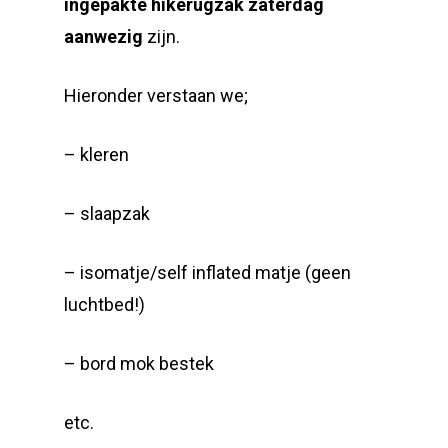
ingepakte hikerugzak zaterdag
aanwezig
zijn.
Hieronder verstaan we;
– kleren
– slaapzak
– isomatje/self inflated matje (geen
luchtbed!)
– bord mok bestek
etc.