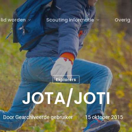
 lid worden
Scouting Informatie
Overig
sluiten
Explorers
JOTA/JOTI
Door
Gearchiveerde gebruiker
15 oktober 2015