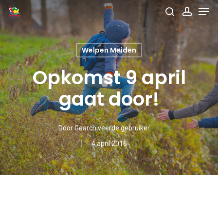
Men
Skip
search
accou
to
main
Welpen Meiden
content
Opkomst 9 april
gaat door!
Door
Gearchiveerde gebruiker
4 april 2016