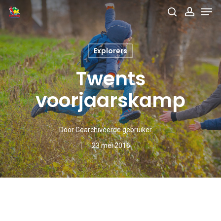
Men
Skip
search
accou
to
main
Explorers
content
Twents
voorjaarskamp
Door
Gearchiveerde gebruiker
23 mei 2016