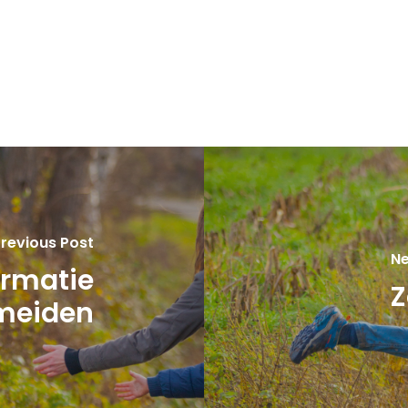
revious Post
Ne
rmatie
Z
 meiden