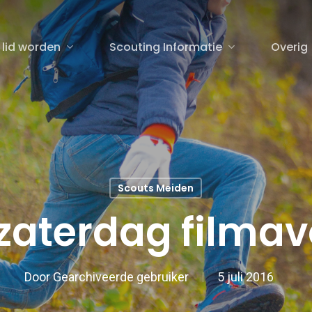
 lid worden
Scouting Informatie
Overig
sluiten
Scouts Meiden
 zaterdag filma
Door
Gearchiveerde gebruiker
5 juli 2016