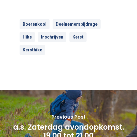
Boerenkool
Deelnemersbijdrage
Hike
Inschrijven
Kerst
Kersthike
Previous Post
a.s. Zaterdag avondopkomst.
19.00 tot 21.00