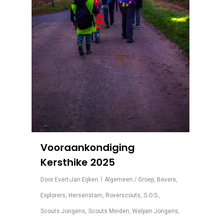
Vooraankondiging
Kersthike 2025
Door
Evert-Jan Eijken
Algemeen / Groep
,
Bevers
,
Explorers
,
Hersenstam
,
Roverscouts
,
S.O.S.
,
Scouts Jongens
,
Scouts Meiden
,
Welpen Jongens
,