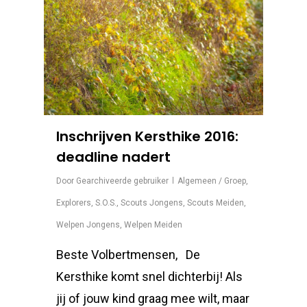
Inschrijven Kersthike 2016:
deadline nadert
Door
Gearchiveerde gebruiker
Algemeen / Groep
,
Explorers
,
S.O.S.
,
Scouts Jongens
,
Scouts Meiden
,
Welpen Jongens
,
Welpen Meiden
Beste Volbertmensen, De
Kersthike komt snel dichterbij! Als
jij of jouw kind graag mee wilt, maar