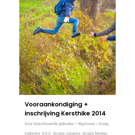
Vooraankondiging +
inschrijving Kersthike 2014
Door
Gearchiveerde gebruiker
Algemeen / Groep
,
Explorers
,
S.O.S.
,
Scouts Jongens
,
Scouts Meiden
,