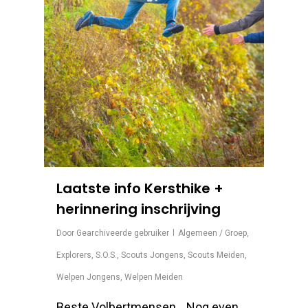
Laatste info Kersthike +
herinnering inschrijving
Door
Gearchiveerde gebruiker
Algemeen / Groep
,
Explorers
,
S.O.S.
,
Scouts Jongens
,
Scouts Meiden
,
Welpen Jongens
,
Welpen Meiden
Beste Volbertmensen, Nog even