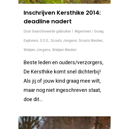
Inschrijven Kersthike 2014:
deadline nadert
Door
Gearchiveerde gebruiker
Algemeen / Groep
,
Explorers
,
S.O.S.
,
Scouts Jongens
,
Scouts Meiden
,
Welpen Jongens
,
Welpen Meiden
Beste leden en ouders/verzorgers,
De Kersthike komt snel dichterbij!
Als jij of jouw kind graag mee wilt,
maar nog niet ingeschreven staat,
doe dit…