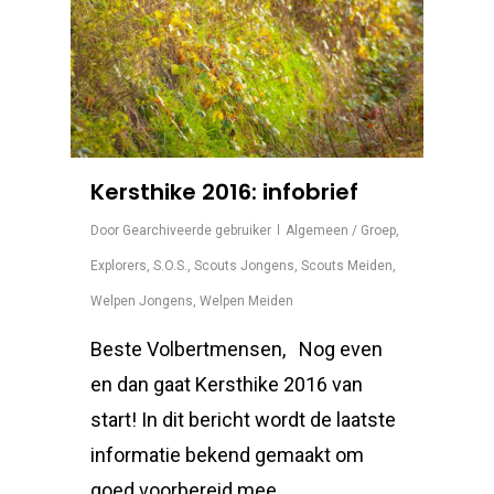
Kersthike 2016: infobrief
Door
Gearchiveerde gebruiker
Algemeen / Groep
,
Explorers
,
S.O.S.
,
Scouts Jongens
,
Scouts Meiden
,
Welpen Jongens
,
Welpen Meiden
Beste Volbertmensen, Nog even
en dan gaat Kersthike 2016 van
start! In dit bericht wordt de laatste
informatie bekend gemaakt om
goed voorbereid mee…