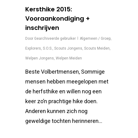
Kersthike 2015:
Vooraankondiging +
inschrijven
Door
Gearchiveerde gebruiker
Algemeen / Groep
,
Explorers
,
S.O.S.
,
Scouts Jongens
,
Scouts Meiden
,
Welpen Jongens
,
Welpen Meiden
Beste Volbertmensen, Sommige
mensen hebben meegelopen met
de herfsthike en willen nog een
keer zo’n prachtige hike doen.
Anderen kunnen zich nog
geweldige tochten herinneren…