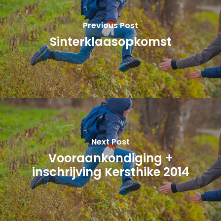
Previous Post
Sinterklaasopkomst
Next Post
Vooraankondiging +
inschrijving Kersthike 2014