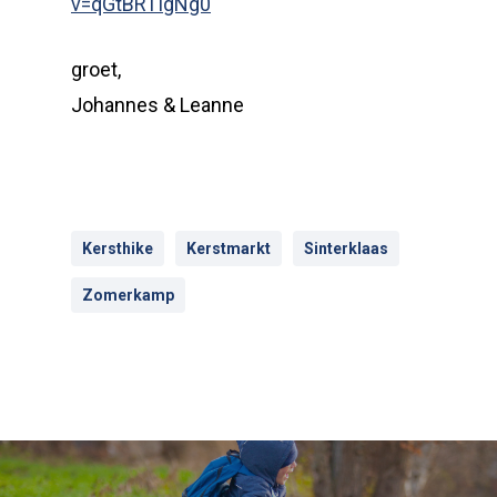
v=qGtBRTIgNg0
groet,
Johannes & Leanne
Kersthike
Kerstmarkt
Sinterklaas
Zomerkamp