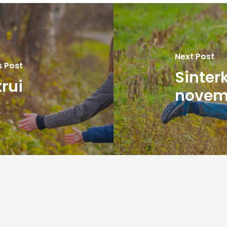
Next Post
s Post
Sinter
rui
novem