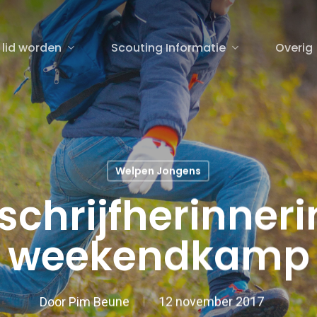
 lid worden
Scouting Informatie
Overig
sluiten
Welpen Jongens
schrijfherinner
weekendkamp
Door
Pim Beune
12 november 2017