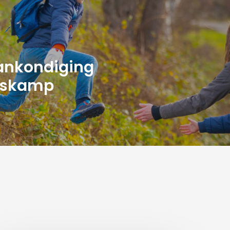
ankondiging
rskamp