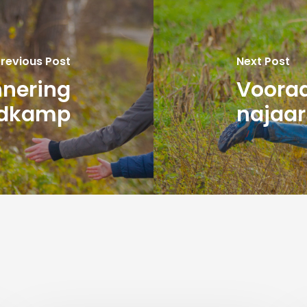
revious Post
Next Post
nnering
Voora
dkamp
najaa