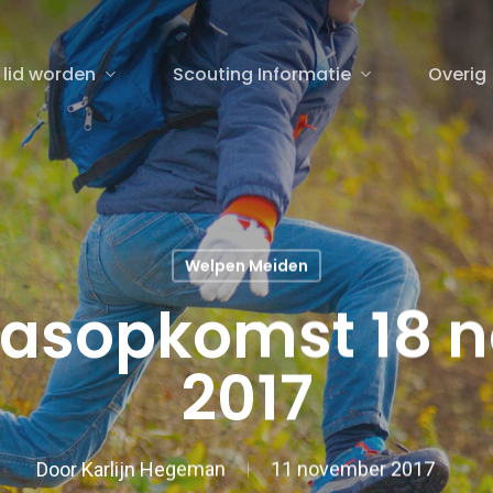
 lid worden
Scouting Informatie
Overig
sluiten
Welpen Meiden
laasopkomst 18 
2017
Door
Karlijn Hegeman
11 november 2017