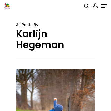
Men
Skip
search
accou
to
main
All Posts By
content
Karlijn
Hegeman