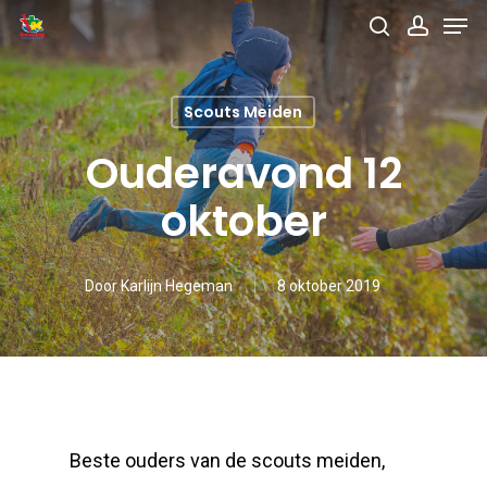
Men
Skip
search
accou
to
main
Scouts Meiden
content
Ouderavond 12
oktober
Door
Karlijn Hegeman
8 oktober 2019
Beste ouders van de scouts meiden,