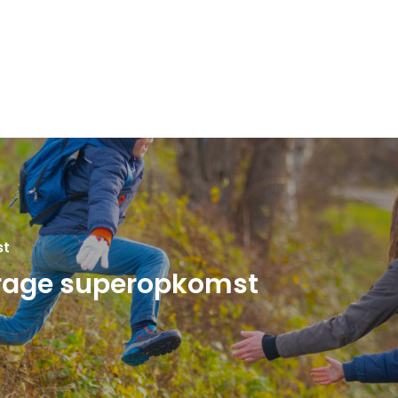
st
drage superopkomst