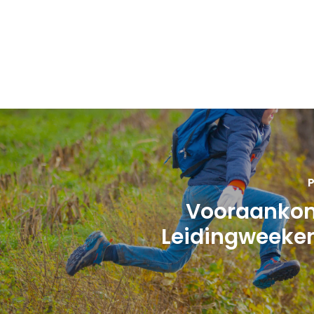
P
Vooraankon
Leidingweeke