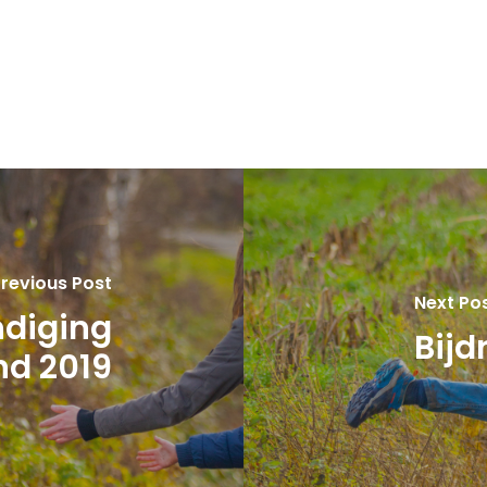
revious Post
Next Po
diging
Bij
nd 2019