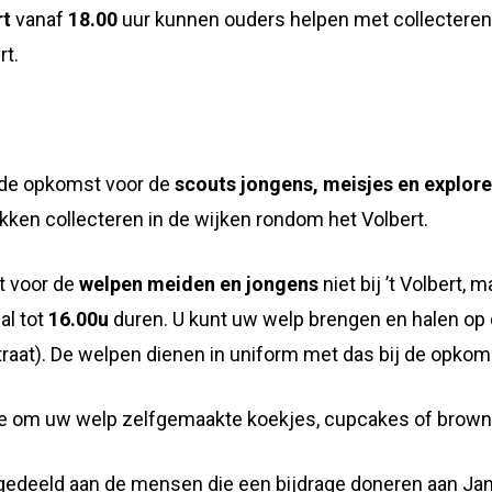
rt
vanaf
18.00
uur kunnen ouders helpen met collecteren
rt.
 de opkomst voor de
scouts jongens, meisjes en explor
kken collecteren in de wijken rondom het Volbert.
t voor de
welpen meiden en jongens
niet bij ’t Volbert,
al tot
16.00u
duren. U kunt uw welp brengen en halen op 
traat). De welpen dienen in uniform met das bij de opko
we om uw welp zelfgemaakte koekjes, cupcakes of brown
gedeeld aan de mensen die een bijdrage doneren aan Jantj