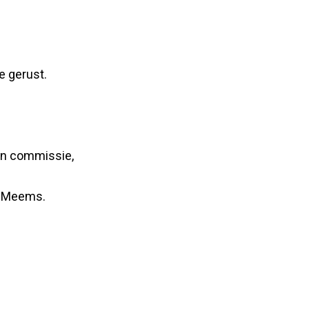
e gerust.
ton commissie,
a Meems.