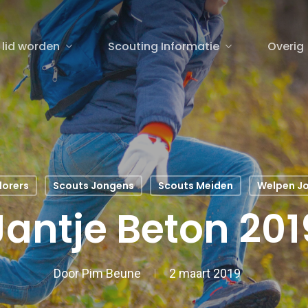
 lid worden
Scouting Informatie
Overig
sluiten
lorers
Scouts Jongens
Scouts Meiden
Welpen J
Jantje Beton 201
Door
Pim Beune
2 maart 2019