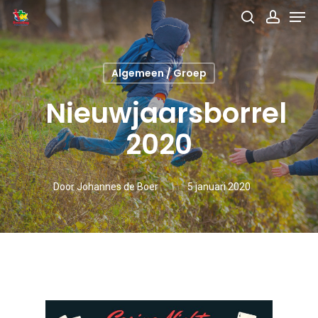
Men
Skip
search
accou
to
main
Algemeen / Groep
content
Nieuwjaarsborrel
2020
Door
Johannes de Boer
5 januari 2020