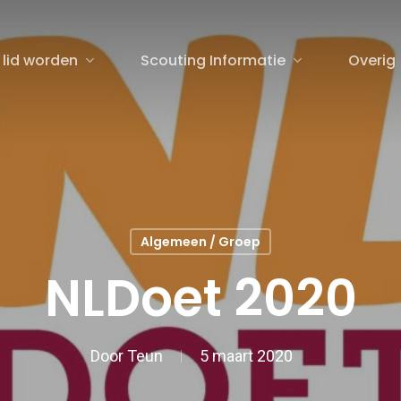
 lid worden
Scouting Informatie
Overig
sluiten
Algemeen / Groep
NLDoet 2020
Door
Teun
5 maart 2020