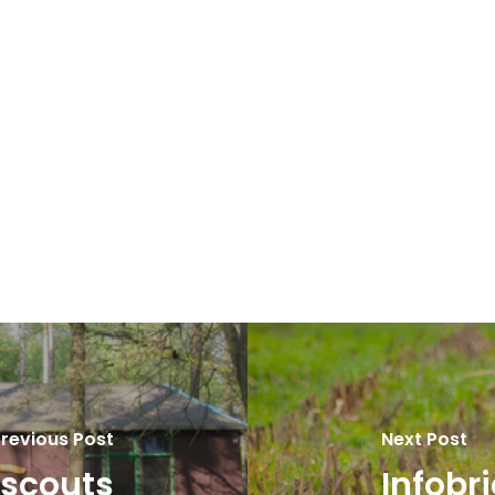
revious Post
Next Post
scouts
Infobr