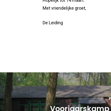
Hopelijk tot 14 maart.
Met vriendelijke groet,
De Leiding
P
Voorjaarskamp 