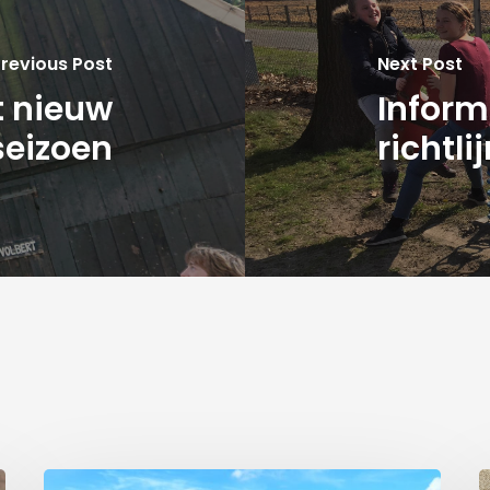
revious Post
Next Post
t nieuw
Inform
seizoen
richtl