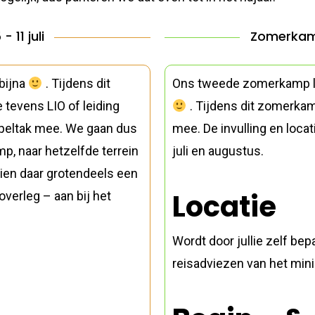
 11 juli
Zomerkamp
bijna
. Tijdens dit
Ons tweede zomerkamp laa
tevens LIO of leiding
. Tijdens dit zomerkam
speltak mee. We gaan dus
mee. De invulling en loca
p, naar hetzelfde terrein
juli en augustus.
ien daar grotendeels een
Locatie
overleg – aan bij het
Wordt door jullie zelf bep
reisadviezen van het mini