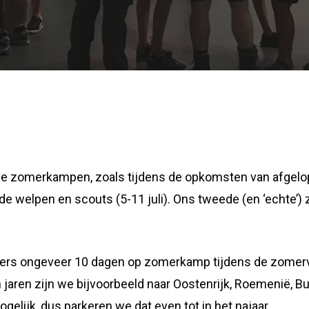
Door
Johannes de Boer
an de zomerkampen, zoals tijdens de opkomsten van afge
e welpen en scouts (5-11 juli). Ons tweede (en ‘echte’) 
rs ongeveer 10 dagen op zomerkamp tijdens de zomervaka
n jaren zijn we bijvoorbeeld naar Oostenrijk, Roemenië, Bu
elijk, dus parkeren we dat even tot in het najaar.