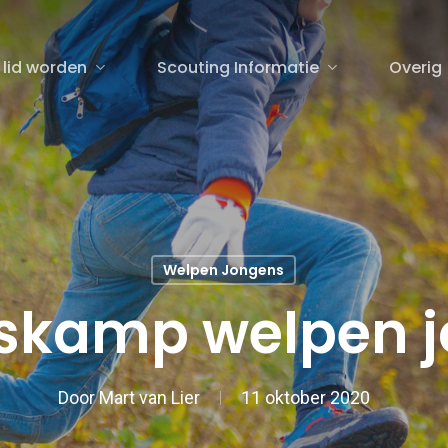
 lid worden
Scouting Informatie
Overig
sluiten
Welpen Jongens
skamp welpen 
Door
Mart van Lier
11 oktober 2020