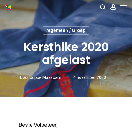
Men
Skip
search
accou
to
main
Algemeen / Groep
content
Kersthike 2020
afgelast
Door
Joppe Maasdam
4 november 2020
Beste Volbeteer,