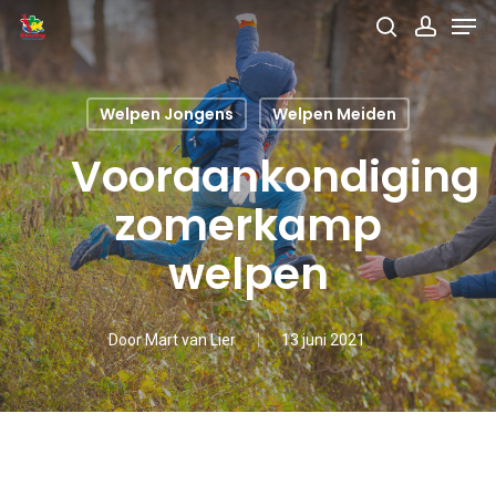
Men
Skip
search
accou
to
main
Welpen Jongens
Welpen Meiden
content
Vooraankondiging
zomerkamp
welpen
Door
Mart van Lier
13 juni 2021