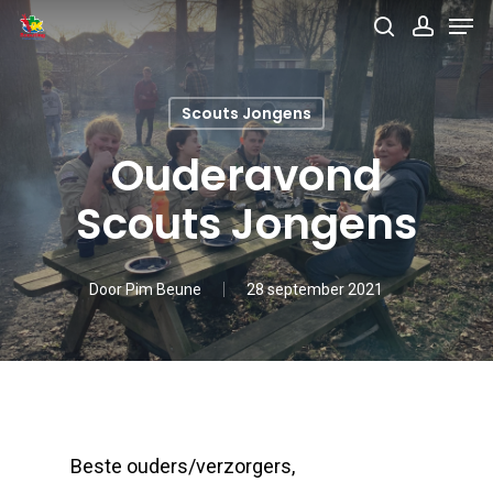
Men
Skip
search
accou
to
main
Scouts Jongens
content
Ouderavond
Scouts Jongens
Door
Pim Beune
28 september 2021
Beste ouders/verzorgers,