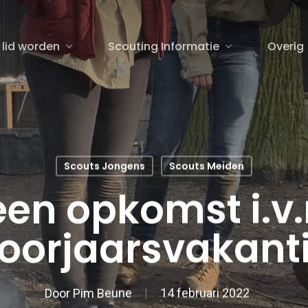
 lid worden
Scouting Informatie
Overig
sluiten
Scouts Jongens
Scouts Meiden
en opkomst i.v
oorjaarsvakant
Door
Pim Beune
14 februari 2022