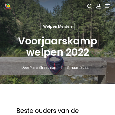
Men
Skip
search
accou
to
main
Welpen Meiden
content
Voorjaarskamp
welpen 2022
Door
Yara Straatman
3 maart 2022
Beste ouders van de