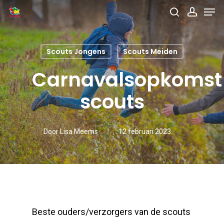
Men
Skip
search
accou
to
main
Scouts Jongens
Scouts Meiden
content
Carnavalsopkomst
scouts
Door
Lisa Meems
12 februari 2023
Beste ouders/verzorgers van de scouts