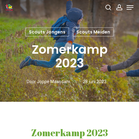
Men
Skip
search
accou
to
main
Scouts Jongens
Scouts Meiden
content
Zomerkamp
2023
Door
Joppe Maasdam
28 juni 2023
Zomerkamp 2023