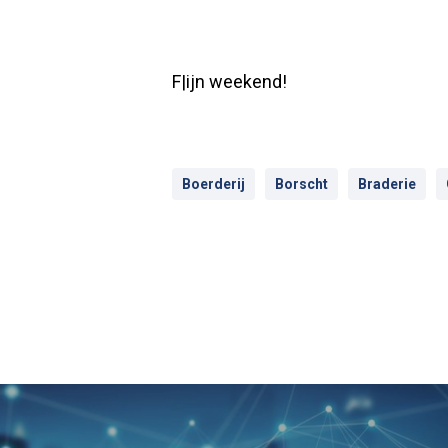
F|ijn weekend!
Boerderij
Borscht
Braderie