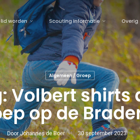
 lid worden
Scouting Informatie
Overig
sluiten
Algemeen / Groep
 Volbert shirts 
oep op de Brader
Door
Johannes de Boer
30 september 2023