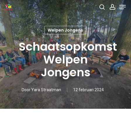
Men
Skip
search
accou
to
main
Welpen Jongens
content
Schaatsopkomst
Welpen
Jongens
Door
Yara Straatman
12 februari 2024