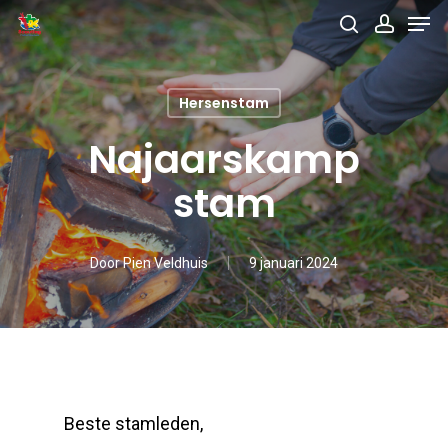
Men
Skip
search
accou
to
main
Hersenstam
content
Najaarskamp
stam
Door
Pien Veldhuis
9 januari 2024
Beste stamleden,