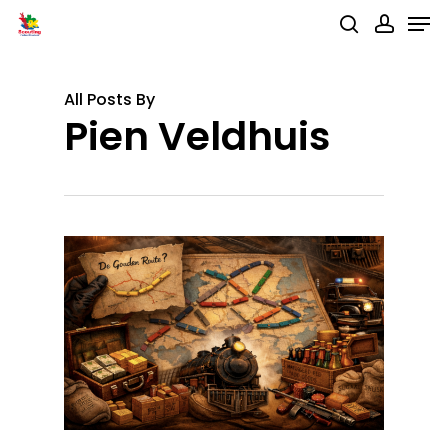
Men
Skip
search
accou
to
main
All Posts By
content
Pien Veldhuis