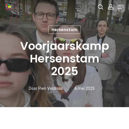
Men
Skip
search
accou
to
main
Hersenstam
content
Voorjaarskamp
Hersenstam
2025
Door
Pien Veldhuis
6 mei 2025