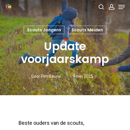
Men
Skip
search
accou
to
main
Scouts Jongens
Scouts Meiden
content
Update
voorjaarskamp
Door
Pim Beune
9 mei 2025
Beste ouders van de scouts,