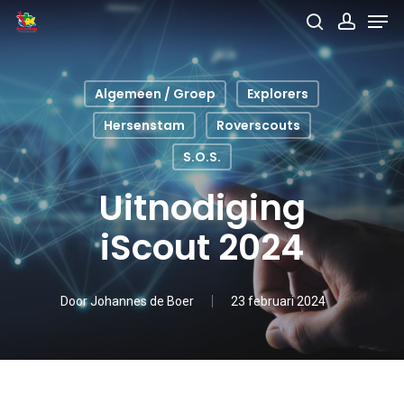
Men
Skip
search
accou
to
main
Algemeen / Groep
Explorers
content
Hersenstam
Roverscouts
S.O.S.
Uitnodiging
iScout 2024
Door
Johannes de Boer
23 februari 2024