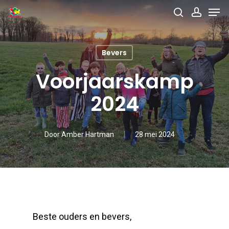
Men
Skip
search
accou
to
main
Bevers
content
Voorjaarskamp
2024
Door
Amber Hartman
28 mei 2024
Beste ouders en bevers,